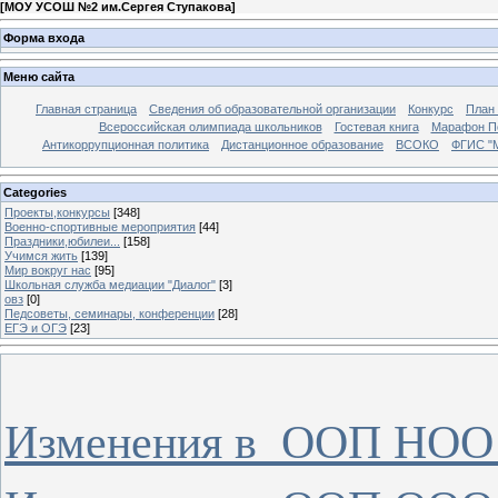
[
МОУ УСОШ №2 им.Сергея Ступакова
]
Форма входа
Меню сайта
Главная страница
Сведения об образовательной организации
Конкурс
План
Всероссийская олимпиада школьников
Гостевая книга
Марафон П
Антикоррупционная политика
Дистанционное образование
ВСОКО
ФГИС "
Categories
Проекты,конкурсы
[348]
Военно-спортивные мероприятия
[44]
Праздники,юбилеи...
[158]
Учимся жить
[139]
Мир вокруг нас
[95]
Школьная служба медиации "Диалог"
[3]
овз
[0]
Педсоветы, семинары, конференции
[28]
ЕГЭ и ОГЭ
[23]
Изменения в ООП НОО 