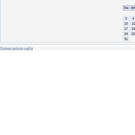
Пн
Вт
3
4
10
11
17
18
24
25
31
Полная версия сайта