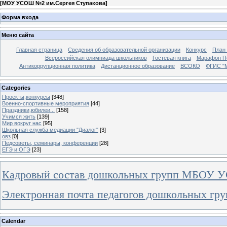
[
МОУ УСОШ №2 им.Сергея Ступакова
]
Форма входа
Меню сайта
Главная страница
Сведения об образовательной организации
Конкурс
План
Всероссийская олимпиада школьников
Гостевая книга
Марафон П
Антикоррупционная политика
Дистанционное образование
ВСОКО
ФГИС "
Categories
Проекты,конкурсы
[348]
Военно-спортивные мероприятия
[44]
Праздники,юбилеи...
[158]
Учимся жить
[139]
Мир вокруг нас
[95]
Школьная служба медиации "Диалог"
[3]
овз
[0]
Педсоветы, семинары, конференции
[28]
ЕГЭ и ОГЭ
[23]
Кадровый состав дошкольных групп МБОУ 
Электронная почта педагогов дошкольных гру
Calendar