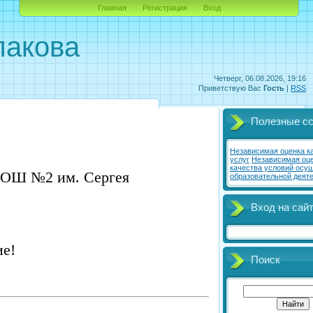
Главная
Регистрация
Вход
акова
Четверг, 06.08.2026, 19:16
Приветствую Вас
Гость
|
RSS
Полезные с
Независимая оценка к
услуг
Независимая оц
качества условий осу
ОШ №2 им. Сергея
образовательной деят
Вход на сай
ие!
Поиск