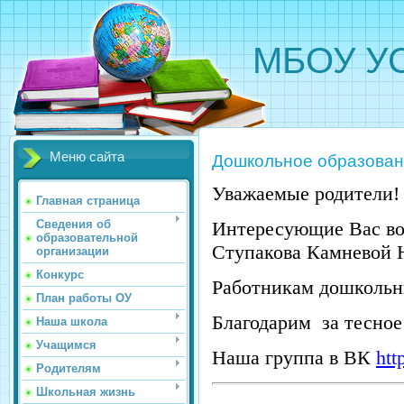
МБОУ УС
Меню сайта
Дошкольное образова
Уважаемые родители!
Главная страница
Сведения об
Интересующие Вас во
образовательной
Ступакова
Камневой Н
организации
Конкурс
Работникам дошкольны
План работы ОУ
Благодарим за тесное
Наша школа
Учащимся
Наша группа в ВК
htt
Родителям
Школьная жизнь