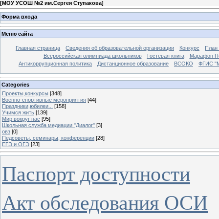
[
МОУ УСОШ №2 им.Сергея Ступакова
]
Форма входа
Меню сайта
Главная страница
Сведения об образовательной организации
Конкурс
План
Всероссийская олимпиада школьников
Гостевая книга
Марафон П
Антикоррупционная политика
Дистанционное образование
ВСОКО
ФГИС "
Categories
Проекты,конкурсы
[348]
Военно-спортивные мероприятия
[44]
Праздники,юбилеи...
[158]
Учимся жить
[139]
Мир вокруг нас
[95]
Школьная служба медиации "Диалог"
[3]
овз
[0]
Педсоветы, семинары, конференции
[28]
ЕГЭ и ОГЭ
[23]
Паспорт доступности
Акт обследования ОСИ