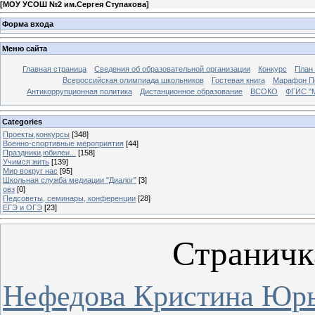
[
МОУ УСОШ №2 им.Сергея Ступакова
]
Форма входа
Меню сайта
Главная страница
Сведения об образовательной организации
Конкурс
План
Всероссийская олимпиада школьников
Гостевая книга
Марафон П
Антикоррупционная политика
Дистанционное образование
ВСОКО
ФГИС "
Categories
Проекты,конкурсы
[348]
Военно-спортивные мероприятия
[44]
Праздники,юбилеи...
[158]
Учимся жить
[139]
Мир вокруг нас
[95]
Школьная служба медиации "Диалог"
[3]
овз
[0]
Педсоветы, семинары, конференции
[28]
ЕГЭ и ОГЭ
[23]
Страничк
Нефедова Кристина Юр