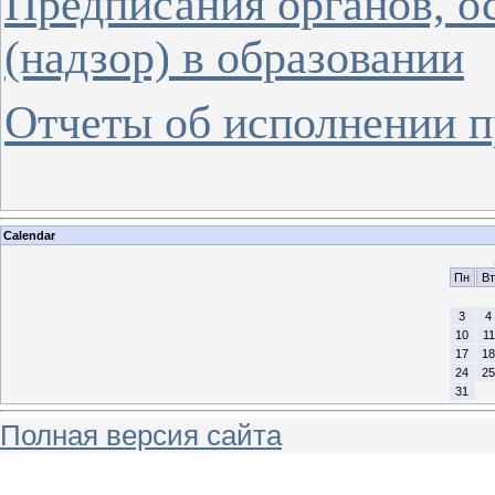
Предписания органов, 
(надзор) в образовании
Отчеты об исполнении 
Calendar
Пн
Вт
3
4
10
11
17
18
24
25
31
Полная версия сайта