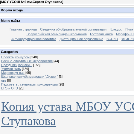
[
МОУ УСОШ №2 им.Сергея Ступакова
]
Форма входа
Меню сайта
Главная страница
Сведения об образовательной организации
Конкурс
План
Всероссийская олимпиада школьников
Гостевая книга
Марафон П
Антикоррупционная политика
Дистанционное образование
ВСОКО
ФГИС "
Categories
Проекты,конкурсы
[348]
Военно-спортивные мероприятия
[44]
Праздники,юбилеи...
[158]
Учимся жить
[139]
Мир вокруг нас
[95]
Школьная служба медиации "Диалог"
[3]
овз
[0]
Педсоветы, семинары, конференции
[28]
ЕГЭ и ОГЭ
[23]
Копия устава МБОУ УС
Ступакова